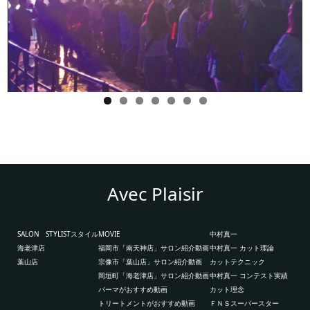
Avec Plaisir
SALON
STYLIST
スタイル
MOVIE
中村真一
海老津店
福岡市「南天神店」サロン紹介動画
中村真一 カット理論
葉山店
宗像市「葉山店」サロン紹介動画
カットテクニック
岡垣町「海老津店」サロン紹介動画
中村真一 コンテスト実績
パーマがおすすめ動画
カット理念
トリートメントがおすすめ動画
ＦＮＳスーパースター