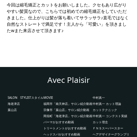
今回は縮毛矯正とカットをお願いしました。クセもあり広がり
やすい髪質なので、こちらでは初めての縮毛矯正をしていただ
きました。仕上がりは髪が落ち着いてサラッサラ♪直毛ではなく
自然なストレートで満足です！主人から「可愛い」を頂きまし
たwまた来店させて頂きます♪
Avec Plaisir
SALON
STYLIST
スタイル
MOVIE
中村真一
海老津店
福岡市「南天神店」サロン紹介動画
中村真一 カット理論
葉山店
宗像市「葉山店」サロン紹介動画
カットテクニック
岡垣町「海老津店」サロン紹介動画
中村真一 コンテスト実績
パーマがおすすめ動画
カット理念
トリートメントがおすすめ動画
ＦＮＳスーパースター
ヘッドスパがおすすめ動画
ヘアデザイナーグランプリ