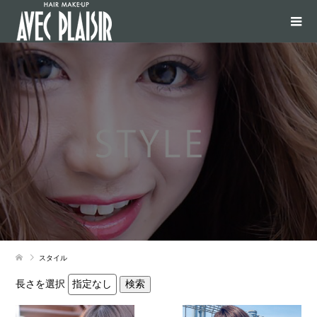
スタイル
長さを選択
検索