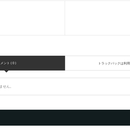
メント ( 0 )
トラックバックは利用
ません。