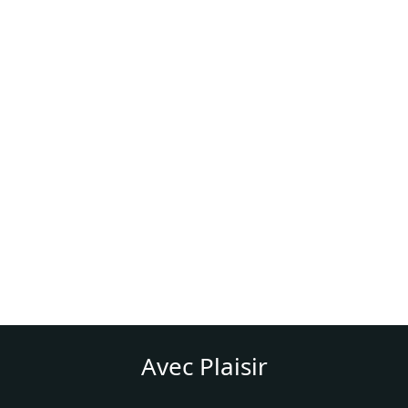
Avec Plaisir