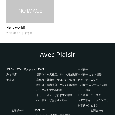
Hello world!
2022.01.26
未分類
Avec Plaisir
SALON
STYLIST
スタイル
MOVIE
中村真一
海老津店
福岡市「南天神店」サロン紹介動画
中村真一 カット理論
葉山店
宗像市「葉山店」サロン紹介動画
カットテクニック
岡垣町「海老津店」サロン紹介動画
中村真一 コンテスト実績
パーマがおすすめ動画
カット理念
トリートメントがおすすめ動画
ＦＮＳスーパースター
ヘッドスパがおすすめ動画
ヘアデザイナーグランプリ
日本チャンピオン
お客様の声
RECRUIT
お問合わせ